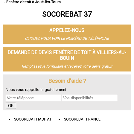
- Fenêtre de toit à Joué-lès-Tours
- Fenêtre de toit à Saint-Cyr-sur-Loire
SOCOREBAT 37
- Fenêtre de toit à Saint-Pierre-des-Corps
- Fenêtre de toit à Saint-Avertin
- Fenêtre de toit à Amboise
APPELEZ-NOUS
- Fenêtre de toit à Chambray-lès-Tours
- Fenêtre de toit à Montlouis-sur-Loire
CLIQUEZ POUR VOIR LE NUMÉRO DE TÉLÉPHONE
- Fenêtre de toit à Fondettes
- Fenêtre de toit à La Riche
DEMANDE DE DEVIS FENÊTRE DE TOIT À VILLIERS-AU-
- Fenêtre de toit à Chinon
BOUIN
- Fenêtre de toit à Ballan-Miré
Remplissez le formulaire et recevez votre devis gratuit
- Fenêtre de toit à Monts
- Fenêtre de toit à Loches
Besoin d'aide ?
- Fenêtre de toit à Veigné
- Fenêtre de toit à Château-Renault
Nous vous rappellons gratuitement.
- Fenêtre de toit à Bléré
- Fenêtre de toit à Luynes
- Fenêtre de toit à La Ville-aux-Dames
- Fenêtre de toit à Esvres
- Fenêtre de toit à Véretz
SOCOREBAT HABITAT
SOCOREBAT FRANCE
- Fenêtre de toit à Sainte-Maure-de-Touraine
- Fenêtre de toit à Langeais
- Fenêtre de toit à Bourgueil