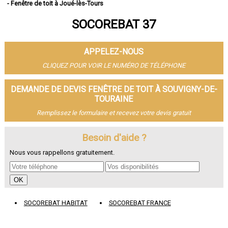
- Fenêtre de toit à Joué-lès-Tours
- Fenêtre de toit à Saint-Cyr-sur-Loire
SOCOREBAT 37
- Fenêtre de toit à Saint-Pierre-des-Corps
- Fenêtre de toit à Saint-Avertin
- Fenêtre de toit à Amboise
APPELEZ-NOUS
- Fenêtre de toit à Chambray-lès-Tours
- Fenêtre de toit à Montlouis-sur-Loire
CLIQUEZ POUR VOIR LE NUMÉRO DE TÉLÉPHONE
- Fenêtre de toit à Fondettes
- Fenêtre de toit à La Riche
DEMANDE DE DEVIS FENÊTRE DE TOIT À SOUVIGNY-DE-
- Fenêtre de toit à Chinon
TOURAINE
- Fenêtre de toit à Ballan-Miré
Remplissez le formulaire et recevez votre devis gratuit
- Fenêtre de toit à Monts
- Fenêtre de toit à Loches
Besoin d'aide ?
- Fenêtre de toit à Veigné
- Fenêtre de toit à Château-Renault
Nous vous rappellons gratuitement.
- Fenêtre de toit à Bléré
- Fenêtre de toit à Luynes
- Fenêtre de toit à La Ville-aux-Dames
- Fenêtre de toit à Esvres
- Fenêtre de toit à Véretz
SOCOREBAT HABITAT
SOCOREBAT FRANCE
- Fenêtre de toit à Sainte-Maure-de-Touraine
- Fenêtre de toit à Langeais
- Fenêtre de toit à Bourgueil