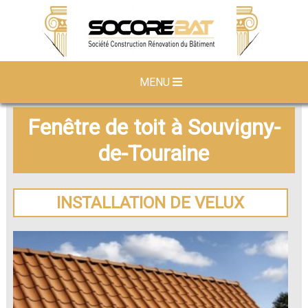
MENU
Fenêtre de toit à Souvigny-
de-Touraine
INSTALLATION DE VELUX