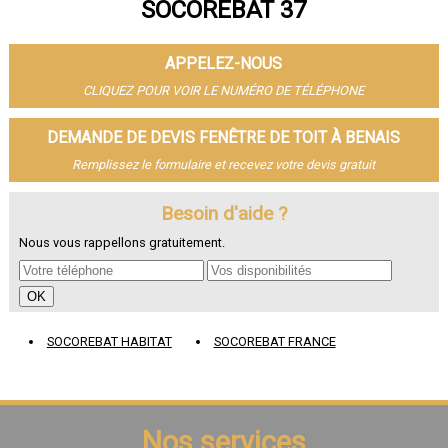
SOCOREBAT 37
- Fenêtre de toit à Saint-Pierre-des-Corps
- Fenêtre de toit à Saint-Avertin
- Fenêtre de toit à Amboise
APPELEZ-NOUS
- Fenêtre de toit à Chambray-lès-Tours
- Fenêtre de toit à Montlouis-sur-Loire
CLIQUEZ POUR VOIR LE NUMÉRO DE TÉLÉPHONE
- Fenêtre de toit à Fondettes
- Fenêtre de toit à La Riche
DEMANDE DE DEVIS FENÊTRE DE TOIT À BENAIS
- Fenêtre de toit à Chinon
Remplissez le formulaire et recevez votre devis gratuit
- Fenêtre de toit à Ballan-Miré
- Fenêtre de toit à Monts
- Fenêtre de toit à Loches
Besoin d'aide ?
- Fenêtre de toit à Veigné
Nous vous rappellons gratuitement.
- Fenêtre de toit à Château-Renault
- Fenêtre de toit à Bléré
- Fenêtre de toit à Luynes
- Fenêtre de toit à La Ville-aux-Dames
- Fenêtre de toit à Esvres
SOCOREBAT HABITAT
SOCOREBAT FRANCE
- Fenêtre de toit à Véretz
- Fenêtre de toit à Sainte-Maure-de-Touraine
- Fenêtre de toit à Langeais
- Fenêtre de toit à Bourgueil
- Fenêtre de toit à Monnaie
Nos services