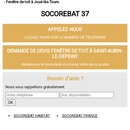
- Fenêtre de toit à Joué-lès-Tours
- Fenêtre de toit à Saint-Cyr-sur-Loire
SOCOREBAT 37
- Fenêtre de toit à Saint-Pierre-des-Corps
- Fenêtre de toit à Saint-Avertin
- Fenêtre de toit à Amboise
APPELEZ-NOUS
- Fenêtre de toit à Chambray-lès-Tours
- Fenêtre de toit à Montlouis-sur-Loire
CLIQUEZ POUR VOIR LE NUMÉRO DE TÉLÉPHONE
- Fenêtre de toit à Fondettes
- Fenêtre de toit à La Riche
DEMANDE DE DEVIS FENÊTRE DE TOIT À SAINT-AUBIN-
- Fenêtre de toit à Chinon
LE-DÉPEINT
- Fenêtre de toit à Ballan-Miré
Remplissez le formulaire et recevez votre devis gratuit
- Fenêtre de toit à Monts
- Fenêtre de toit à Loches
Besoin d'aide ?
- Fenêtre de toit à Veigné
- Fenêtre de toit à Château-Renault
Nous vous rappellons gratuitement.
- Fenêtre de toit à Bléré
- Fenêtre de toit à Luynes
- Fenêtre de toit à La Ville-aux-Dames
- Fenêtre de toit à Esvres
- Fenêtre de toit à Véretz
SOCOREBAT HABITAT
SOCOREBAT FRANCE
- Fenêtre de toit à Sainte-Maure-de-Touraine
- Fenêtre de toit à Langeais
- Fenêtre de toit à Bourgueil