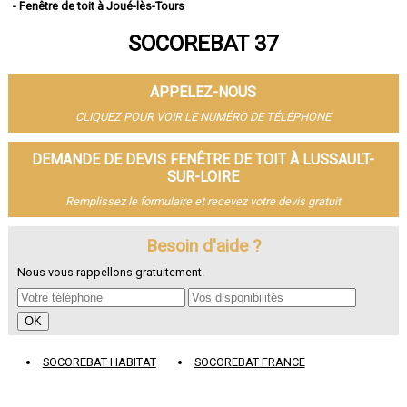
- Fenêtre de toit à Joué-lès-Tours
- Fenêtre de toit à Saint-Cyr-sur-Loire
SOCOREBAT 37
- Fenêtre de toit à Saint-Pierre-des-Corps
- Fenêtre de toit à Saint-Avertin
- Fenêtre de toit à Amboise
APPELEZ-NOUS
- Fenêtre de toit à Chambray-lès-Tours
- Fenêtre de toit à Montlouis-sur-Loire
CLIQUEZ POUR VOIR LE NUMÉRO DE TÉLÉPHONE
- Fenêtre de toit à Fondettes
- Fenêtre de toit à La Riche
DEMANDE DE DEVIS FENÊTRE DE TOIT À LUSSAULT-
- Fenêtre de toit à Chinon
SUR-LOIRE
- Fenêtre de toit à Ballan-Miré
Remplissez le formulaire et recevez votre devis gratuit
- Fenêtre de toit à Monts
- Fenêtre de toit à Loches
Besoin d'aide ?
- Fenêtre de toit à Veigné
- Fenêtre de toit à Château-Renault
Nous vous rappellons gratuitement.
- Fenêtre de toit à Bléré
- Fenêtre de toit à Luynes
- Fenêtre de toit à La Ville-aux-Dames
- Fenêtre de toit à Esvres
- Fenêtre de toit à Véretz
SOCOREBAT HABITAT
SOCOREBAT FRANCE
- Fenêtre de toit à Sainte-Maure-de-Touraine
- Fenêtre de toit à Langeais
- Fenêtre de toit à Bourgueil