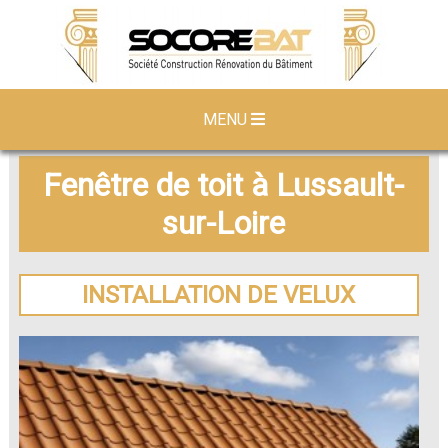
MENU
Fenêtre de toit à Lussault-
sur-Loire
INSTALLATION DE VELUX