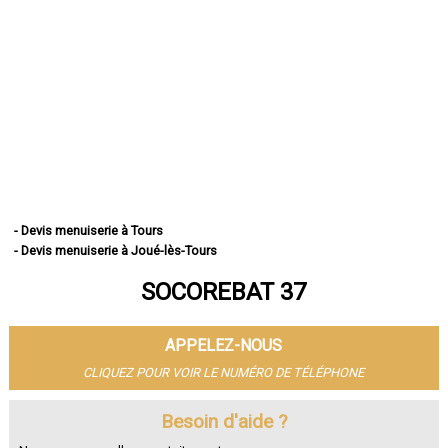
- Devis menuiserie à Tours
- Devis menuiserie à Joué-lès-Tours
- Devis menuiserie à Saint-Cyr-sur-Loire
SOCOREBAT 37
- Devis menuiserie à Saint-Pierre-des-Corps
- Devis menuiserie à Saint-Avertin
- Devis menuiserie à Amboise
APPELEZ-NOUS
- Devis menuiserie à Chambray-lès-Tours
- Devis menuiserie à Montlouis-sur-Loire
CLIQUEZ POUR VOIR LE NUMÉRO DE TÉLÉPHONE
- Devis menuiserie à Fondettes
- Devis menuiserie à La Riche
Besoin d'aide ?
- Devis menuiserie à Chinon